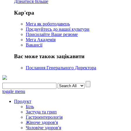
Дізнатися більше
Кар'єра
Мега як роботодавець
Прєднуйтесь до нашої культури
Присилайте Ваше резюме
Мега Академія
Вакансії
Вас може також зацікавити
Послання Генерального Директора
toggle menu
Продукт
Біль
Застуда та грип
Гастроентерологія
Жіноче здоров'я
Чоловіче здоров'я