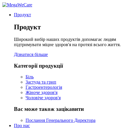
Продукт
Продукт
Широкий вибір наших продуктів допомагає людям
підтримувати міцне здоров'я на протязі всього життя.
Дізнатися більше
Категорії продукції
Біль
Застуда та грип
Гастроентерологія
Жіноче здоров'я
Чоловіче здоров'я
Вас може також зацікавити
Послання Генерального Директора
Про нас