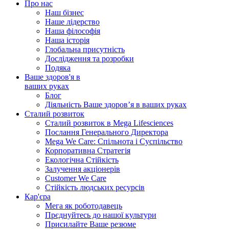
Про нас
Наш бізнес
Наше лідерство
Наша філософія
Наша історія
Глобальна присутність
Дослідження та розробки
Подяка
Ваше здоров'я в
ваших руках
Блог
Діяльність Ваше здоров’я в ваших руках
Сталий розвиток
Сталий розвиток в Mega Lifesciences
Послання Генерального Директора
Mega We Care: Спільнота і Суспільство
Корпоративна Стратегія
Екологічна Стійкість
Залучення акціонерів
Customer We Care
Стійкість людських ресурсів
Кар'єра
Мега як роботодавець
Прєднуйтесь до нашої культури
Присилайте Ваше резюме