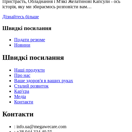
Пристрасть, Обладнання і М'які Желатинові Капсули - ось
історія, яку ми збираємось розповісти вам…
Дізнайтесь більше
Швидкі посилання
Подати резюме
Новини
Швидкі посилання
Наші продукти
Про нас
Ваше здоров'я в ваших руках
Сталий розвиток
Кар'єра
Медіа
Контакти
Контакти
: info.ua@megawecare.com
: +38 044 334 40 55