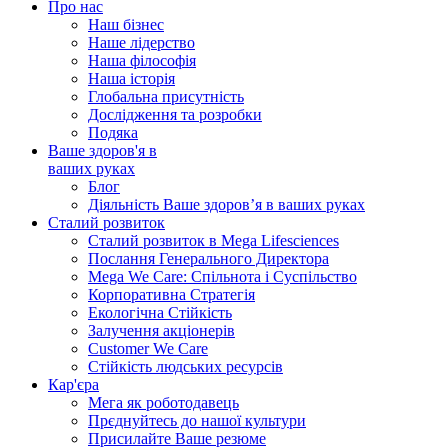
Про нас
Наш бізнес
Наше лідерство
Наша філософія
Наша історія
Глобальна присутність
Дослідження та розробки
Подяка
Ваше здоров'я в
ваших руках
Блог
Діяльність Ваше здоров’я в ваших руках
Сталий розвиток
Сталий розвиток в Mega Lifesciences
Послання Генерального Директора
Mega We Care: Спільнота і Суспільство
Корпоративна Стратегія
Екологічна Стійкість
Залучення акціонерів
Customer We Care
Стійкість людських ресурсів
Кар'єра
Мега як роботодавець
Прєднуйтесь до нашої культури
Присилайте Ваше резюме