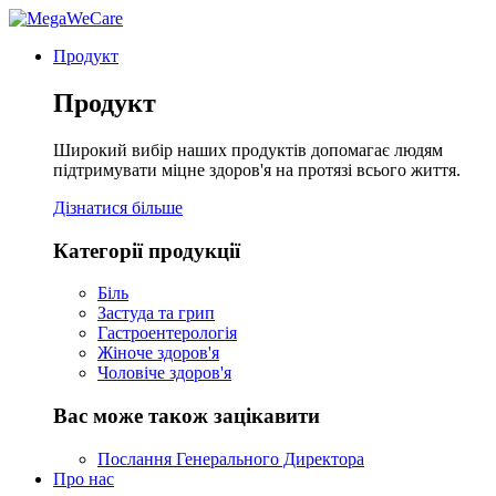
Продукт
Продукт
Широкий вибір наших продуктів допомагає людям
підтримувати міцне здоров'я на протязі всього життя.
Дізнатися більше
Категорії продукції
Біль
Застуда та грип
Гастроентерологія
Жіноче здоров'я
Чоловіче здоров'я
Вас може також зацікавити
Послання Генерального Директора
Про нас