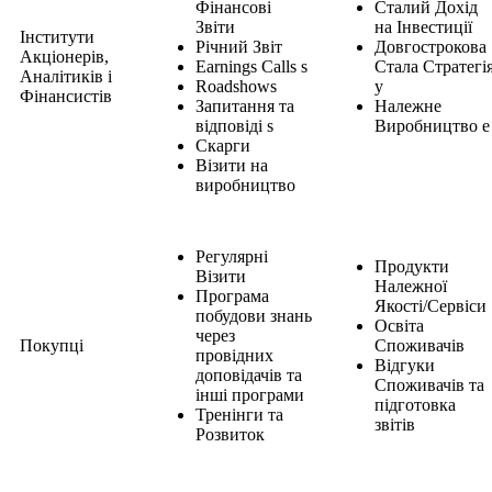
Фінансові
Сталий Дохід
Звіти
на Інвестиції
Інститути
Річний Звіт
Довгострокова
Акціонерів,
Earnings Calls s
Стала Стратегі
Аналітиків і
Roadshows
y
Фінансистів
Запитання та
Належне
відповіді s
Виробництво e
Скарги
Візити на
виробництво
Регулярні
Продукти
Візити
Належної
Програма
Якості/Сервіси
побудови знань
Освіта
через
Покупці
Споживачів
провідних
Відгуки
доповідачів та
Споживачів та
інші програми
підготовка
Тренінги та
звітів
Розвиток