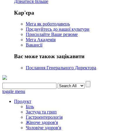
Дізнатися більше
Кар'єра
Мега як роботодавець
Прєднуйтесь до нашої культури
Присилайте Ваше резюме
Мега Академія
Вакансії
Вас може також зацікавити
Послання Генерального Директора
toggle menu
Продукт
Біль
Застуда та грип
Гастроентерологія
Жіноче здоров'я
Чоловіче здоров'я