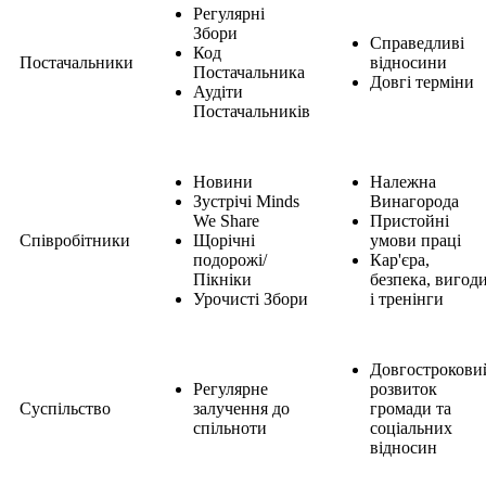
Регулярні
Збори
Справедливі
Код
Постачальники
відносини
Постачальника
Довгі терміни
Аудіти
Постачальників
Новини
Належна
Зустрічі Minds
Винагорода
We Share
Пристойні
Співробітники
Щорічні
умови праці
подорожі/
Кар'єра,
Пікніки
безпека, вигод
Урочисті Збори
і тренінги
Довгострокови
Регулярне
розвиток
Суспільство
залучення до
громади та
спільноти
соціальних
відносин