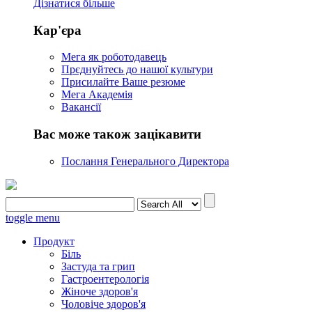
Дізнатися більше
Кар'єра
Мега як роботодавець
Прєднуйтесь до нашої культури
Присилайте Ваше резюме
Мега Академія
Вакансії
Вас може також зацікавити
Послання Генерального Директора
toggle menu
Продукт
Біль
Застуда та грип
Гастроентерологія
Жіноче здоров'я
Чоловіче здоров'я