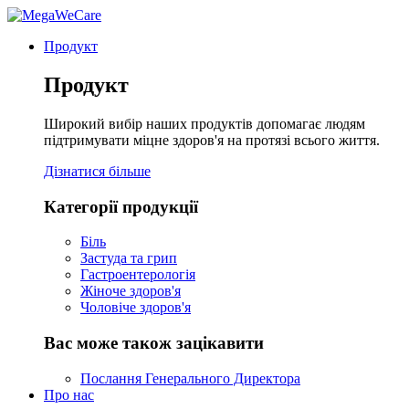
Продукт
Продукт
Широкий вибір наших продуктів допомагає людям
підтримувати міцне здоров'я на протязі всього життя.
Дізнатися більше
Категорії продукції
Біль
Застуда та грип
Гастроентерологія
Жіноче здоров'я
Чоловіче здоров'я
Вас може також зацікавити
Послання Генерального Директора
Про нас