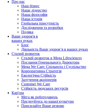
Про нас
Наш бізнес
Наше лідерство
Наша філософія
Наша історія
Глобальна присутність
Дослідження та розробки
Подяка
Ваше здоров'я в
ваших руках
Блог
Діяльність Ваше здоров’я в ваших руках
Сталий розвиток
Сталий розвиток в Mega Lifesciences
Послання Генерального Директора
Mega We Care: Спільнота і Суспільство
Корпоративна Стратегія
Екологічна Стійкість
Залучення акціонерів
Customer We Care
Стійкість людських ресурсів
Кар'єра
Мега як роботодавець
Прєднуйтесь до нашої культури
Присилайте Ваше резюме