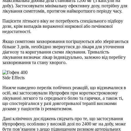
Максимальна добова доза становить 1200 мг (3 капсули на
добу). Застосовувати мінімальну ефективну дозу, потрібну для
лікування симптомів, протягом найкоротшого періоду часу.
Пацієнти літнього віку не потребують спеціального підбору
дози, крім випадків вираженої ниркової або печінкової
недостатності.
Якщо симптоми захворювання погіршуються або зберігаються
більше 3 днів, необхідно звернутися до лікаря для уточнення
діагнозу та коригування схеми лікування. Тривалість
лікування визначає лікар індивідуально, залежно від перебігу
захворювання та стану хворого.
Side Effects
Нижче наведено перелік побічних реакцій, що відзначалися в
осіб, які застосовували ібупрофен при короткостроковому
лікуванні легкого та середнього болю та гарячки, а також ті,
що спостерігалися у разі довготривалої терапії високими
дозами у пацієнтів із ревматизмом.
Дані клінічних досліджень свідчать про те, що застосування
ібупрофену, особливо у високій дозі по 2400 мг на добу, може
бути пов’язаним з дещо підвищеним ризиком артеріальних