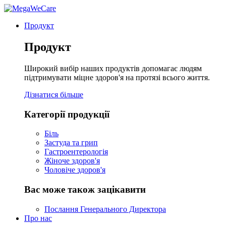
Продукт
Продукт
Широкий вибір наших продуктів допомагає людям
підтримувати міцне здоров'я на протязі всього життя.
Дізнатися більше
Категорії продукції
Біль
Застуда та грип
Гастроентерологія
Жіноче здоров'я
Чоловіче здоров'я
Вас може також зацікавити
Послання Генерального Директора
Про нас