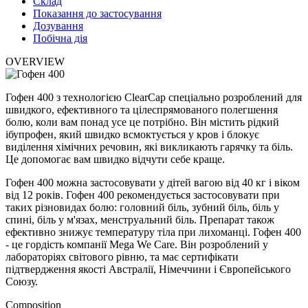
Склад
Показання до застосування
Дозування
Побічна дія
OVERVIEW
Гофен 400 з технологією ClearСap спеціально розроблений для
швидкого, ефективного та цілеспрямованого полегшення
болю, коли вам понад усе це потрібно. Він містить рідкий
ібупрофен, який швидко всмоктується у кров і блокує
виділення хімічних речовин, які викликають гарячку та біль.
Це допомогає вам швидко відчути себе краще.
Гофен 400 можна застосовувати у дітей вагою від 40 кг і віком
від 12 років. Гофен 400 рекомендується застосовувати при
таких різновидах болю: головний біль, зубний біль, біль у
спині, біль у м'язах, менструальний біль. Препарат також
ефективно знижує температуру тіла при лихоманці. Гофен 400
- це гордість компанії Mega We Care. Він розроблений у
лабораторіях світового рівню, та має сертифікати
підтвердження якості Австралії, Німеччини і Європейського
Союзу.
Composition