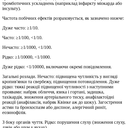
тромботичних ускладнень (наприклад інфаркту міокарда або
інсульту).
Частота побічних ефектів розраховується, як зазначено нижче:
Дуже часто: ≥1/10.
Часто: ≥1/100, <1/10.
Нечасто: ≥1/1000, <1/100.
Рідко: ≥1/10000, <1/1000.
Дуже рідко: <1/10000, включаючи окремі повідомлення.
3агальнi розлади. Нечасто: підвищена чутливість у вигляді
кропив'янки та свербежу, підвищення потовиділення. Дуже
рідко: тяжкі реакції підвищеної чутливості з наступними
проявами: набряк обличчя, язика i гортані, задишка,
тахікардія, зниження артеріального тиску, анафілактоїдні
реакції (анафілаксія, набряк Квінкe аж до шоку). Загострення
астми та бронхоспазм або диспное, алергічний риніт,
еозинофілія.
З боку органів чуття. Рідко: порушення слуху (зниження слуху,
дзвін або шум у вухах).