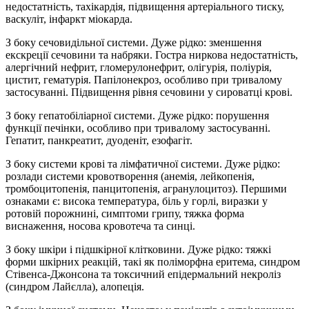
недостатність, тахікардія, підвищення артеріального тиску,
васкуліт, інфаркт міокарда.
З боку сечовидільної системи. Дуже рідко: зменшення
екскреції сечовини та набряки. Гостра ниркова недостатність,
алергічний нефрит, гломерулонефрит, олігурія, поліурія,
цистит, гематурія. Папілонекроз, особливо при тривалому
застосуванні. Підвищення рівня сечовини у сироватці крові.
З боку гепатобіліарної системи. Дуже рідко: порушення
функції печінки, особливо при тривалому застосуванні.
Гепатит, панкреатит, дуоденіт, езофагіт.
З боку системи крові та лімфатичної системи. Дуже рідко:
розлади системи кровотворення (анемія, лейкопенія,
тромбоцитопенія, панцитопенія, агранулоцитоз). Першими
ознаками є: висока температура, біль у горлі, виразки у
ротовій порожнині, симптоми грипу, тяжка форма
виснаження, носова кровотеча та синці.
З боку шкіри i підшкірної клітковини. Дуже рідко: тяжкі
форми шкірних реакцій, такі як поліморфна еритема, синдром
Стівенса-Джонсона та токсичний епідермальний некролiз
(синдром Лайєлла), алопеція.