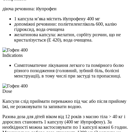
діюча речовина: ібупрофен
1 капсула м’яка містить ібупрофену 400 мг
допоміжні речовини: поліетиленгліколь 600, калію
гідроксид, вода очищена
желатинова капсула: желатин, сорбіту розчин, що не
кристалізується (Е 420), вода очищена.
Indications
Симптоматичне лікування легкого та помірного болю
різного походження (головний, зубний біль, болісні
менструації), в тому числі при застуді та пропасниці.
Dose
Капсули слід приймати переважно під час або після прийому
їжі, не розжовувати та запивати водою.
Разова доза для дітей віком від 12 років з масою тіла > 40 кг і
дорослих становить 1 капсулу (400 мг ібупрофену). За
необхідності можна застосовувати по 1 капсулі кожні 6 годин.