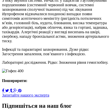
З боку імунної системи. Нечасто: у пацієнтів з аутоімунними
порушеннями (системний червоний вовчак, системні
захворювання сполучної тканини) під час лікування
ібупрофеном відзначалися поодинокі випадки появи
симптомів асептичного мeнінгiтy (ригідність потиличних
м’язів, головний біль, нудота, блювання, висока температура
або дезорієнтація), набряк обличчя, язика та гортані, задишка,
тахікардія. Алергічні реакції у вигляді висипань на шкірі,
свербежу, нападу бронхіальної астми, зниження артеріального
тиску.
Інфекції та паразитарні захворювання. Дуже рідко:
Загострення запалення, пов’язаного з інфекцією.
Лабораторні дослідження. Рідко: Зниження рівня гемоглобіну.
Поширирити:
Запитайте нашого эксперта
Підпишіться на наш блог