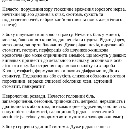
Нечасто: порушення зору (токсичне враження зорового нерва,
нечіткий зір або двоїння в очах, скотома, сухість та
подразнення очей, набряк кон’юнктиви та повік алергічного
генезу).
З боку шлунково-кишкового тракту. Нечасто: біль у животі,
мелена, блювання з кров’ю, диспепсія та нудота. Рідко: діарея,
метеоризм, запор та блювання. Дуже рідко: печія, виразковий
стоматит, гастрит, перфорація або шлунково-кишкова
кровотеча (що може спричинити анемію), що можуть у деяких
випадках призвести до летального наслідку, особливо в осіб
літнього віку. Загострення виразкового коліту та хвороба
Крона, езофагіт, формування кишкових діафрагмоподібних
стриктур. Подразнення або сухість слизової оболонки ротової
порожнини, виразки слизової оболонки ясен, афтозний
стоматит, панкреатит.
Неврологічні розлади. Нечасто: головний біль,
запаморочення, безсоння, тривожність, депресія, нервозність і
дратівливість або втома, психомоторне збудження, сонливість,
сплутаність свідомості, галюцинації; рідко – асептичний
менінгіт (частіше у хворих з аутоімунними захворюваннями).
З боку серцево-судинної системи. Дуже рідко: серцева