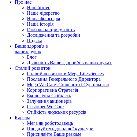
Про нас
Наш бізнес
Наше лідерство
Наша філософія
Наша історія
Глобальна присутність
Дослідження та розробки
Подяка
Ваше здоров'я в
ваших руках
Блог
Діяльність Ваше здоров’я в ваших руках
Сталий розвиток
Сталий розвиток в Mega Lifesciences
Послання Генерального Директора
Mega We Care: Спільнота і Суспільство
Корпоративна Стратегія
Екологічна Стійкість
Залучення акціонерів
Customer We Care
Стійкість людських ресурсів
Кар'єра
Мега як роботодавець
Прєднуйтесь до нашої культури
Присилайте Ваше резюме