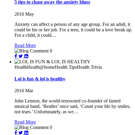
5 tips to chase away the anxiety blues
2016
May
Anxiety can affect a person of any age group. For an adult, it
could be his or her job. For a teen, it could be a love break up.
For a child, it could…
Read More
0
Health
Health@home
Health Tips
Health Trivia
Lol is fun & lol is healthy
2016
Mar
John Lennon, the world-renowned co-founder of famed
musical band, ‘Beatles’ once said, ‘Count your life by smiles,
not tears.’ Unfortunately, as we…
Read More
0