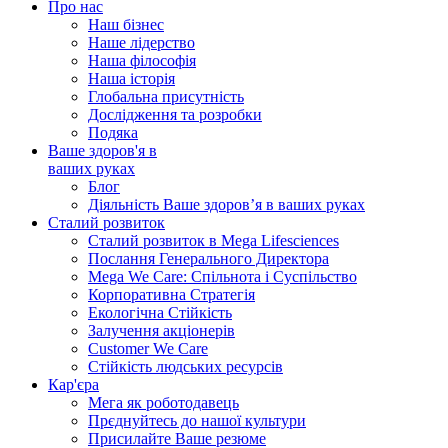
Про нас
Наш бізнес
Наше лідерство
Наша філософія
Наша історія
Глобальна присутність
Дослідження та розробки
Подяка
Ваше здоров'я в
ваших руках
Блог
Діяльність Ваше здоров’я в ваших руках
Сталий розвиток
Сталий розвиток в Mega Lifesciences
Послання Генерального Директора
Mega We Care: Спільнота і Суспільство
Корпоративна Стратегія
Екологічна Стійкість
Залучення акціонерів
Customer We Care
Стійкість людських ресурсів
Кар'єра
Мега як роботодавець
Прєднуйтесь до нашої культури
Присилайте Ваше резюме