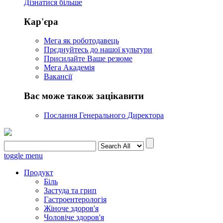
Дізнатися більше
Кар'єра
Мега як роботодавець
Прєднуйтесь до нашої культури
Присилайте Ваше резюме
Мега Академія
Вакансії
Вас може також зацікавити
Послання Генерального Директора
toggle menu
Продукт
Біль
Застуда та грип
Гастроентерологія
Жіноче здоров'я
Чоловіче здоров'я