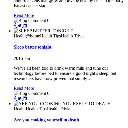
abnormal cells that grow and invade healthy cells in the body.
Breast cancer starts…
Read More
0
Health@home
Health Tips
Health Trivia
Sleep better tonight
2016
Jan
We’ve all been told to drink warm milk and tune out
technology before bed to ensure a good night’s sleep, but
researchers have now proven that simply…
Read More
0
Health
Health Tips
Health Trivia
Are you cooking yourself to death