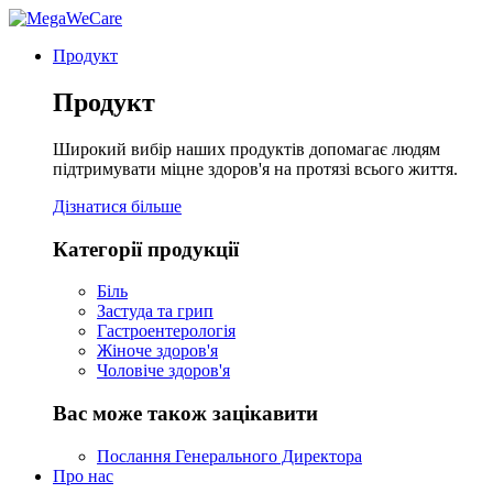
Продукт
Продукт
Широкий вибір наших продуктів допомагає людям
підтримувати міцне здоров'я на протязі всього життя.
Дізнатися більше
Категорії продукції
Біль
Застуда та грип
Гастроентерологія
Жіноче здоров'я
Чоловіче здоров'я
Вас може також зацікавити
Послання Генерального Директора
Про нас